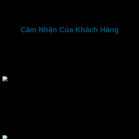
Cảm Nhận Của Khách Hàng
Khá tiện dụng và rất tiết kiệm khi share nhóm 5 người. Data
full dung lượng nên mọi người trong nhóm có thể lướt web
thoải mái. Nhân viên tư vấn tận tình và siêu dễ thương.
Nguyễn Ngọc Lan
Khách du lịch Nhật Bản
Mình rất hài lòng với dịch vụ bên này. Mình đặt wifi gấp, liên
hệ ngay với bên Hotline để đặt hàng. Sau khi đặt hàng, trộm
vía họ giao luôn và kịp trước chuyến đi của mình.