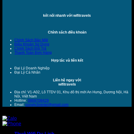
kết nối nhanh với wifitravels
Chính sách điều khoản
Chính Sách Bảo Mật
Điều Khoản Sử Dụng
Chính Sách Đổi Trả
Thanh Toán Đơn Hàng
Hợp tác và liên kết
Đại Lý Doanh Nghiệp
Đại Lý Cá Nhân
Liên hệ ngay với
wifitravels
Địa chỉ: V1-A02, Lô TTDV 01, Khu đô thị mới An Hưng, Dương Nội, Hà
Nội, Việt Nam
Hotline:
0869708429
Email:
congty3mintel@gmail.com
Copyright 2026 ©
HSD
Thuê Wifi Du Lịch