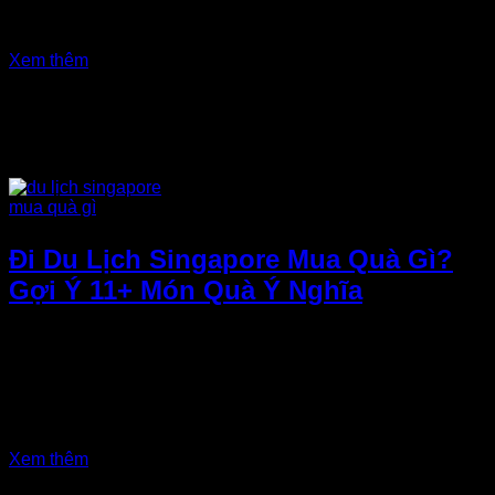
những loại bánh truyền thống đến các loại gia vị và đặc sản
sấy khô, mỗi món quà đều chứa đựng nét...
Xem thêm
Đi Du Lịch Singapore Mua Quà Gì?
Gợi Ý 11+ Món Quà Ý Nghĩa
Du lịch Singapore mua quà gì? Đây chắc hẳn là câu hỏi
được nhiều du khách quan tâm khi ghé thăm quốc đảo sư
tử. Singapore không chỉ nổi tiếng với những địa điểm tham
quan tuyệt đẹp mà còn là thiên đường mua sắm với vô số
món quà độc đáo và ý nghĩa. Hãy cùng khám phá danh...
Xem thêm