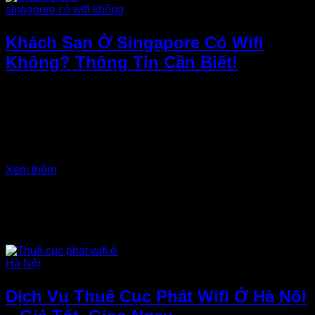
Khách Sạn Ở Singapore Có Wifi
Không? Thông Tin Cần Biết!
“Khách sạn ở Singapore có wifi không?” là câu hỏi được
nhiều du khách quan tâm khi lên kế hoạch nghỉ dưỡng hoặc
công tác tại Singapore. Tuy nhiên, không phải khách sạn nào
cũng cung cấp wifi miễn phí hoặc có tốc độ ổn định. Vậy làm
thế nào để biết khách sạn bạn chọn có wifi hay không?...
Xem thêm
Dịch Vụ Thuê Cục Phát Wifi Ở Hà Nội