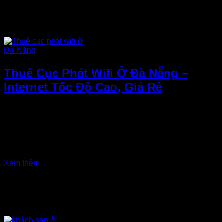
Thuê Cục Phát Wifi Ở Đà Nẵng –
Internet Tốc Độ Cao, Giá Rẻ
Bạn ở Đà Nẵng đang du lịch, công tác hay cần internet tốc
độ cao? Dịch vụ thuê cục phát wifi ở Đà Nẵng là giải pháp
tối ưu giúp bạn có kết nối ổn định mọi lúc, mọi nơi mà không
lo lắng về chi phí. Lợi ích khi thuê cục phát wifi ở Đà Nẵng
Khi đến Đà...
Xem thêm