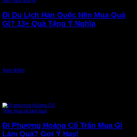
Đi Du Lịch Hàn Quốc Nên Mua Quà
Gì? 13+ Quà Tặng Ý Nghĩa
Hàn Quốc – xứ sở kim chi không chỉ nổi tiếng với những
cảnh đẹp mê hoặc mà còn là thiên đường mua sắm với vô
số món quà lưu niệm độc đáo. Đi du lịch Hàn Quốc nên mua
quà gì để vừa mang nét đặc trưng của Hàn Quốc, vừa thể
hiện sự tinh tế với người nhận?...
Xem thêm
Đi Phượng Hoàng Cổ Trấn Mua Gì
Làm Quà? Gợi Ý Hay!