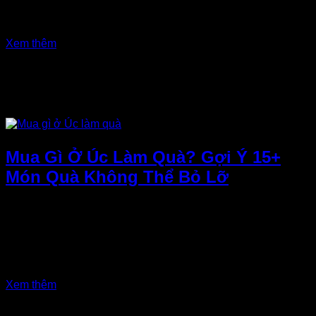
USD
cảnh đẹp, văn hóa độc đáo mà còn có vô số món quà lưu
VND
niệm ý nghĩa. Nếu bạn đang tìm...
Xem thêm
Mua Gì Ở Úc Làm Quà? Gợi Ý 15+
Món Quà Không Thể Bỏ Lỡ
Bạn đang du lịch Úc và băn khoăn mua gì ở Úc làm quà cho
người thân, bạn bè? Xứ sở chuột túi không chỉ nổi tiếng với
cảnh đẹp thiên nhiên mà còn có vô số đặc sản, quà lưu niệm
độc đáo. Hãy cùng khám phá danh sách những món quà ý
nghĩa, dễ mang về và phù...
Xem thêm