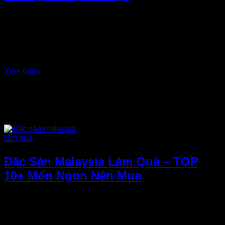
Phượng Hoàng Cổ Trấn không chỉ nổi tiếng với vẻ đẹp cổ
kính mà còn là nơi bạn có thể khám phá nhiều món quà ý
nghĩa. Từ những đặc sản địa phương cho đến các món đồ
thủ công mỹ nghệ. Tất cả đều mang đậm nét văn hóa Trung
Hoa. Nếu bạn đang thắc mắc đi Phượng Hoàng...
Xem thêm
Đặc Sản Malaysia Làm Quà – TOP
10+ Món Ngon Nên Mua
Đặc sản Malaysia làm quà không chỉ mang đậm hương vị
độc đáo của nền ẩm thực đa văn hóa. Đây còn là món quà ý
nghĩa dành tặng người thân, bạn bè sau mỗi chuyến đi. Từ