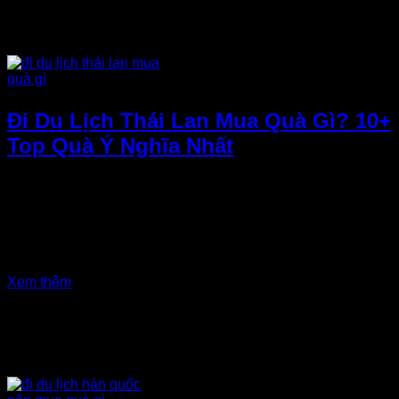
Đi Du Lịch Thái Lan Mua Quà Gì? 10+
Top Quà Ý Nghĩa Nhất
Thái Lan không chỉ là thiên đường du lịch với những ngôi
chùa vàng rực rỡ, bãi biển tuyệt đẹp mà còn là điểm đến
mua sắm hấp dẫn. Vậy đi du lịch Thái Lan mua quà gì để
vừa ý nghĩa, vừa thiết thực? Trong bài viết này, chúng tôi sẽ
giúp bạn chọn ra những món quà đặc...
Xem thêm