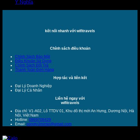
Ý Nghĩa
kết nối nhanh với wifitravels
Chính sách điều khoản
Chính Sách Bảo Mật
Điều Khoản Sử Dụng
Chính Sách Đổi Trả
Thanh Toán Đơn Hàng
Hợp tác và liên kết
Đại Lý Doanh Nghiệp
Đại Lý Cá Nhân
Liên hệ ngay với
wifitravels
Địa chỉ: V1-A02, Lô TTDV 01, Khu đô thị mới An Hưng, Dương Nội, Hà
Nội, Việt Nam
Hotline:
0869708429
Email:
congty3mintel@gmail.com
Copyright 2026 ©
HSD