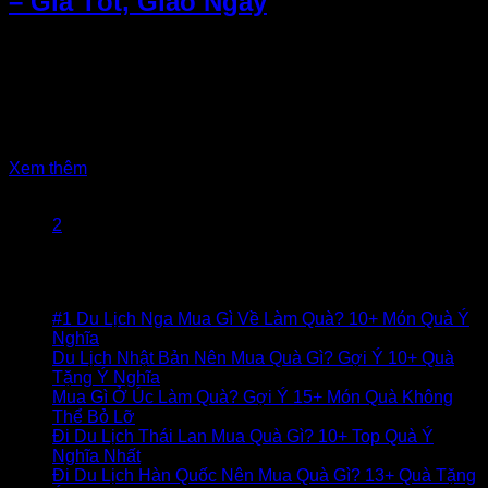
– Giá Tốt, Giao Ngay
Bạn đang tìm kiếm dịch vụ thuê cục phát wifi ở Hà Nội để có
kết nối internet nhanh chóng, ổn định khi đi du lịch hay công
tác? Cùng WifiTravels khám phá ngay giải pháp wifi di động
tối ưu, giúp bạn luôn kết nối suôn sẻ! Lợi ích khi thuê cục
phát wifi ở Hà Nội – Giải...
Xem thêm
1
2
Bài viết gần đây
#1 Du Lịch Nga Mua Gì Về Làm Quà? 10+ Món Quà Ý
Nghĩa
Du Lịch Nhật Bản Nên Mua Quà Gì? Gợi Ý 10+ Quà
Tặng Ý Nghĩa
Mua Gì Ở Úc Làm Quà? Gợi Ý 15+ Món Quà Không
Thể Bỏ Lỡ
Đi Du Lịch Thái Lan Mua Quà Gì? 10+ Top Quà Ý
Nghĩa Nhất
Đi Du Lịch Hàn Quốc Nên Mua Quà Gì? 13+ Quà Tặng