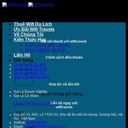
Bỏ
qua
nội
dung
Thuê Wifi Du Lịch
Ưu Đãi Wifi Travels
Về Chúng Tôi
Kiến Thức Hay
kết nối nhanh với wifitravels
Cẩm nang Wifi Travel
Kinh nghiệm du lịch
Liên Hệ
Chính sách điều khoản
Giỏ hàng
Chính Sách Bảo Mật
Điều Khoản Sử Dụng
Chính Sách Đổi Trả
Thanh Toán Đơn Hàng
Hợp tác và liên kết
Đại Lý Doanh Nghiệp
Chưa có sản phẩm trong giỏ hàng.
Đại Lý Cá Nhân
Quay trở lại cửa hàng
Liên hệ ngay với
wifitravels
USD
Địa chỉ: V1-A02, Lô TTDV 01, Khu đô thị mới An Hưng, Dương Nội, Hà
VND
Nội, Việt Nam
Hotline:
0869708429
Email:
congty3mintel@gmail.com