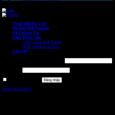
USD
VND
Copyright 2026 ©
HSD
Thuê Wifi Du Lịch
Ưu Đãi Wifi Travels
Về Chúng Tôi
Kiến Thức Hay
Cẩm nang Wifi Travel
Kinh nghiệm du lịch
Liên Hệ
Bắt
Tên tài khoản hoặc địa chỉ email
*
buộc
Bắt
Mật khẩu
*
buộc
Ghi nhớ mật khẩu
Đăng nhập
Quên mật khẩu?