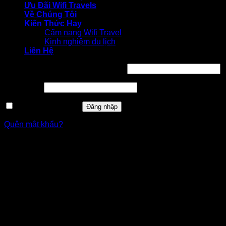
Ưu Đãi Wifi Travels
Về Chúng Tôi
Kiến Thức Hay
Cẩm nang Wifi Travel
Kinh nghiệm du lịch
Liên Hệ
Bắt
Tên tài khoản hoặc địa chỉ email
*
buộc
Bắt
Mật khẩu
*
buộc
Ghi nhớ mật khẩu
Đăng nhập
Quên mật khẩu?