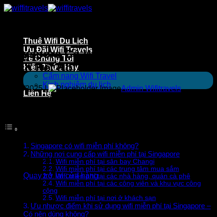
Bỏ
qua
nội
dung
Thuê Wifi Du Lịch
Ưu Đãi Wifi Travels
Singapore Có Wifi Miễn Phí Không?
Về Chúng Tôi
Cách Kết Nối Nhanh Nhất!
Kiến Thức Hay
Cẩm nang Wifi Travel
Kinh nghiệm du lịch
04/03/2025 |
Admin Wifitravels
Liên Hệ
Giỏ hàng
Mục Lục
Singapore có wifi miễn phí không?
Những nơi cung cấp wifi miễn phí tại Singapore
Chưa có sản phẩm trong giỏ hàng.
Wifi miễn phí tại sân bay Changi
Wifi miễn phí tại các trung tâm mua sắm
Quay trở lại cửa hàng
Wifi miễn phí tại các nhà hàng, quán cà phê
Wifi miễn phí tại các công viên và khu vực công
cộng
USD
Wifi miễn phí tại nơi ở khách sạn
VND
Ưu nhược điểm khi sử dụng wifi miễn phí tại Singapore –
Có nên dùng không?