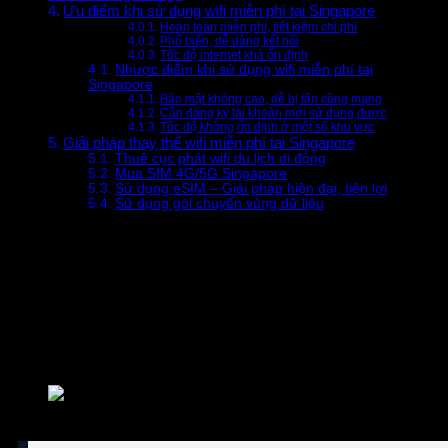
USD
Ưu điểm khi sử dụng wifi miễn phí tại Singapore
VND
Hoàn toàn miễn phí, tiết kiệm chi phí
Phổ biến, dễ dàng kết nối
Tốc độ internet khá ổn định
Nhược điểm khi sử dụng wifi miễn phí tại
Singapore
Bảo mật không cao, dễ bị tấn công mạng
Cần đăng ký tài khoản mới sử dụng được
Tốc độ không ổn định ở một số khu vực
Giải pháp thay thế wifi miễn phí tại Singapore
Thuê cục phát wifi du lịch di động
Mua SIM 4G/5G Singapore
Sử dụng eSIM – Giải pháp hiện đại, tiện lợi
Sử dụng gói chuyển vùng dữ liệu
Khi du lịch hoặc công tác tại Singapore, việc tìm kiếm wifi
miễn phí trở thành một nhu cầu thiết yếu đối với du khách.
Vậy,
Singapore có wifi miễn phí không
và làm sao để kết
nối với nó? Bài viết này sẽ giúp bạn tìm hiểu mọi thông tin
cần thiết về wifi miễn phí tại Singapore.
Singapore có wifi miễn phí không?
Giải đáp thắc mắc “Singapore có wifi miễn phí không”