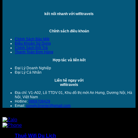
kết nối nhanh với wifitravels
Chính sách điều khoản
Chính Sách Bảo Mật
Điều Khoản Sử Dụng
Chính Sách Đổi Trả
Thanh Toán Đơn Hàng
Hợp tác và liên kết
Đại Lý Doanh Nghiệp
Đại Lý Cá Nhân
Liên hệ ngay với
wifitravels
Địa chỉ: V1-A02, Lô TTDV 01, Khu đô thị mới An Hưng, Dương Nội, Hà
Nội, Việt Nam
Hotline:
0869708429
Email:
congty3mintel@gmail.com
Copyright 2026 ©
HSD
Thuê Wifi Du Lịch