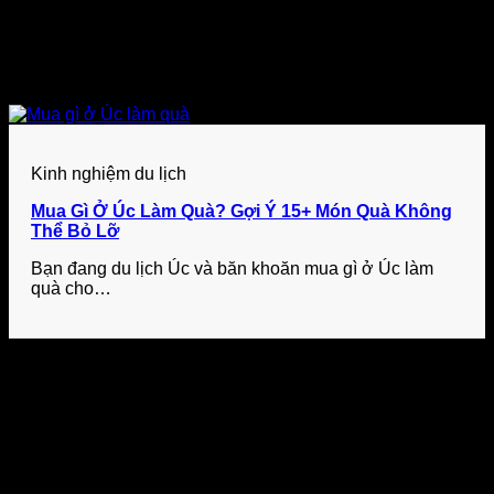
Kinh nghiệm du lịch
Mua Gì Ở Úc Làm Quà? Gợi Ý 15+ Món Quà Không
Thể Bỏ Lỡ
Bạn đang du lịch Úc và băn khoăn mua gì ở Úc làm
quà cho…