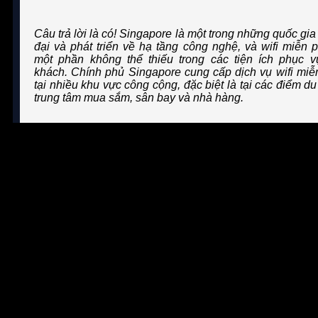
Câu trả lời là có! Singapore là một trong những quốc gia
đại và phát triển về hạ tầng công nghệ, và wifi miễn p
một phần không thể thiếu trong các tiện ích phục v
khách. Chính phủ Singapore cung cấp dịch vụ wifi miễ
tại nhiều khu vực công cộng, đặc biệt là tại các điểm du 
trung tâm mua sắm, sân bay và nhà hàng.
Những nơi cung cấp wifi miễn phí tại
Singapore
Một trong những yếu tố quan trọng khi đi du lịch là khả năng
kết nối internet mọi lúc. Singapore hoàn toàn đáp ứng nhu
cầu này với rất nhiều nơi cung cấp wifi miễn phí. Dù bạn
đang ở sân bay, trung tâm mua sắm hay các công viên, wifi
miễn phí luôn sẵn sàng giúp bạn kết nối internet. Hãy cùng
khám phá những địa điểm chính ở Singapore mà bạn có thể
dễ dàng truy cập wifi miễn phí!
Wifi miễn phí tại sân bay Changi