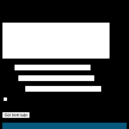
Email của bạn sẽ không được hiển thị công khai.
Các
trường bắt buộc được đánh dấu
*
Bình luận
*
Tên
*
Email
*
Trang web
Lưu tên của tôi, email, và trang web trong trình duyệt này
cho lần bình luận kế tiếp của tôi.